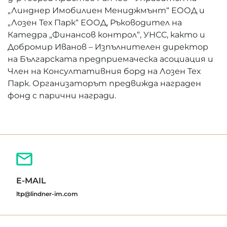
„Линднер Имобилиен Мениджмънт“ ЕООД и
„Лозен Тех Парк“ ЕООД, Ръководител на
Катедра „Финансов контрол“, УНСС, както и
Добромир Иванов – Изпълнителен директор
на Българската предприемаческа асоциация и
Член на Консултативния борд на Лозен Тех
Парк. Организаторът предвижда награден
фонд с парични награди.
E-MAIL
ltp@lindner-im.com