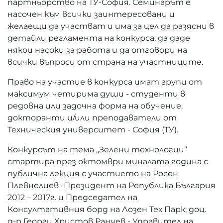
партньорство на ТУ-София. Семинарът е
насочен към всички заинтересовани и
желаещи да участват и има за цел да разясни в
детайли регламента на конкурса, да даде
някои насоки за работа и да отговори на
всички въпроси от страна на участниците.
Право на участие в конкурса имат групи от
максимум четирима души - студенти в
редовна или задочна форма на обучение,
докторанти и/или преподаватели от
Техническия университет - София (ТУ).
Конкурсът на тема „Зелени технологии“
стартира през октомври миналата година с
публична лекция с участието на Росен
Плевнелиев -Президент на Република България
2012 – 2017г. и Председател на
Консултативния борд на Лозен Тех Парк; доц.
д-р Георги Христов Ранчев - Управител на