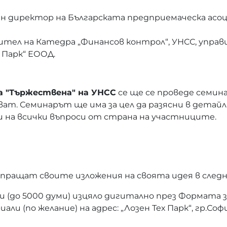
н директор на Българската предприемаческа асо
ител на Катедра „Финансов контрол“, УНСС, упра
 Парк“ ЕООД.
ала "Тържествена" на УНСС
се ще се проведе семина
т. Семинарът ще има за цел да разясни в детайли
ри на всички въпроси от страна на участниците.
зпращат своите изложения на своята идея в след
(до 5000 думи) изцяло дигитално през Формата за
и (по желание) на адрес: „Лозен Тех Парк“, гр.София