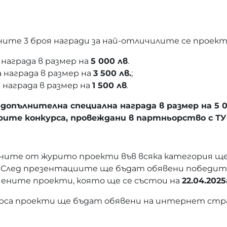
ните 3 броя награди за най-отличилите се проект
 награда в размер на
5 000 лв
.
 награда в размер на
3 500 лв.
;
 награда в размер на
1 500 лв
.
 допълнителна специална награда в размер на
5 
те конкурса, провеждани в партньорство с ТУ-
ните от журито проекти във всяка категория ще
и. След презентациите ще бъдат обявени победит
чените проекти, която ще се състои на
22.04.2025
са проекти ще бъдат обявени на интернет стран