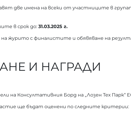
вят две имена на всеки от участниците в групата
ките в срок до:
31.03.2025 г.
 на журито с финалистите и обявяване на резу
АНЕ И НАГРАДИ
и на Консултативния Борд на „Лозен Тех Парк“ Е
частие ще бъдат оценени по следните критерии: