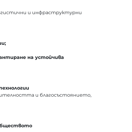
 логистични и инфраструктурни
ии;
рантиране на устойчива
технологии
одителността и благосъстоянието,
 обществото