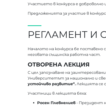
Участието в конкурса е доброволно и
Предложенията за участие в конкурса
РЕГЛАМЕНТ И 
Началото на конкурса бе поставено с
неговата същинска работна част.
ОТВОРЕНА ЛЕКЦИЯ
С цел запознаване на заинтересовани
Университетът за национално и све
устойчиво развитие“.
Лекцията се съ
Участници в лекцията бяха:
Росен Плевнелиев
- Президент н