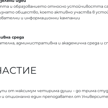
зелени идеи
та и образованието относно устойчивостта са 
съзнато общество, което активно участва в усто
зователни и информационни кампании
ивна среда
ателна, административна и академична среда и с
ЧАСТИЕ
групи от максимум четирима души – до трима сту
то и опционално един преподавател от Университ