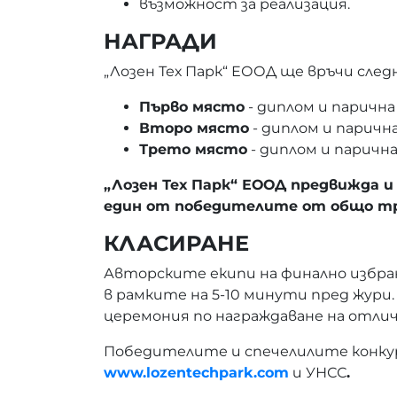
възможност за реализация.
НАГРАДИ
„Лозен Тех Парк“ ЕООД ще връчи след
Първо място
- диплом и парична
Второ място
- диплом и парична
Трето място
- диплом и парична
„Лозен Тех Парк“ ЕООД предвижда и
един от победителите от общо три
КЛАСИРАНЕ
Авторските екипи на финално избра
в рамките на 5-10 минути пред жур
церемония по награждаване на отли
Победителите и спечелилите конкур
www
.lozentechpark.com
и УНСС
.