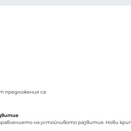
т предложения са:
азвитие
управлението на устойчивото развитие. Нови кр