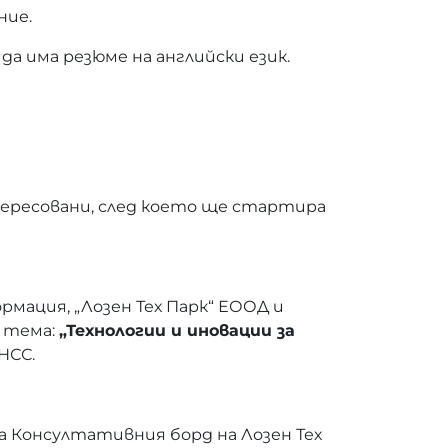
ние.
да има резюме на английски език.
нтересовани, след което ще стартира
рмация, „Лозен Тех Парк“ ЕООД и
 тема:
„Технологии и иновации за
УНСС.
на Консултативния борд на Лозен Тех