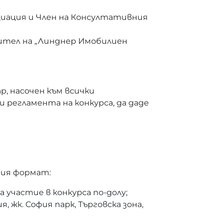
циация и Член на Консултативния
вител на „Линднер Имобилиен
р, насочен към всички
 регламента на конкурса, да даде
ния формат:
 участие в конкурса по-долу;
, жк. София парк, Търговска зона,