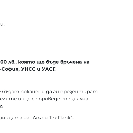
и.
000 лв., която ще бъде връчена на
София, УНСС и УАСГ.
 бъдат поканени да ги презентират
елите и ще се проведе специална
г.
ицата на „Лозен Тех Парк“-