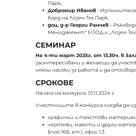
Парк;
Добромир Иванов
- Изпълнителе
борд на Лозен Тех Парк.
доц. д-р Георги Ранчев
– Ръковод
Мениджмънт“ ЕООД и „Лозен Тех
СЕМИНАР
На 4-ти март 2025г. от 13.30ч. в З
заинтересовани и желаещи да участва
някои насоки за работа и да отгово
СРОКОВЕ
Начало на конкурса: 01.11.2024 г
Участниците в конкурса следва да и
графични и текстови материали 
чертежи, макети и други материал
Блок 16В, ет.1, офис 1.3.