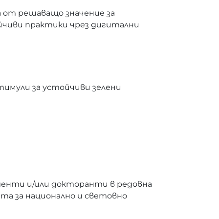
от решаващо значение за
йчиви практики чрез дигитални
тимули за устойчиви зелени
денти и/или докторанти в редовна
ета за национално и световно