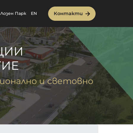
Контакти
 Лозен Парк
EN
ЦИИ
ТИЕ
ионално и световно