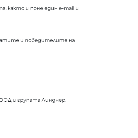
, както и поне един e-mail и
лтатите и победителите на
ООД и групата Линднер.