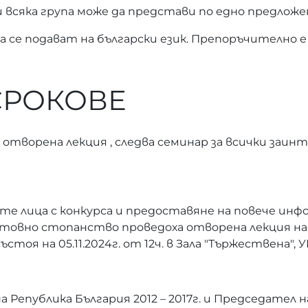
 всяка група може да представи по едно предложе
 се подават на български език. Препоръчително е 
СРОКОВЕ
 отворена лекция , следва семинар за всички заи
те лица с конкурса и предоставяне на повече инфо
товно стопанство проведоха отворена лекция на
стоя на 05.11.2024г. от 12ч. в Зала "Тържествена", 
а Република България 2012 – 2017г. и Председател 